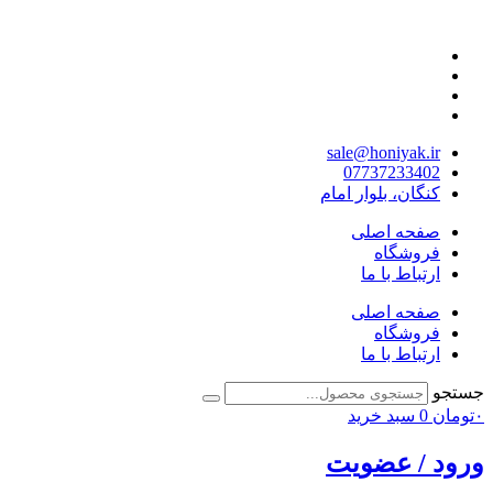
پرش
به
محتوا
sale@honiyak.ir
07737233402
کنگان، ﺑﻠﻮار اﻣﺎم
صفحه اصلی
فروشگاه
ارتباط با ما
صفحه اصلی
فروشگاه
ارتباط با ما
جستجو
۰
تومان
0
سبد خرید
ورود / عضویت