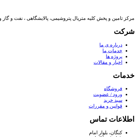
ﻣﺮکز ﺗﺎﻣﯿﻦ و پخش کلیه ﻣﺘﺮﯾﺎل پتروشیمی، پالایشگاهی ، ﻧﻔﺖ و گاز 
شرکت
درباره ی ما
خدمات ما
پروژه ها
اخبار و مقالات
خدمات
فروشگاه
ورود / عضویت
سبد خرید
قوانین و مقررات
اطلاعات تماس
کنگان، ﺑﻠﻮار اﻣﺎم